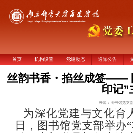
首页
机构设置
党建动态
通知公告
丝韵书香・掐丝成签—— 
印记”
来源：图书馆党支
为深化党建与文化育
日，图书馆党支部举办
“