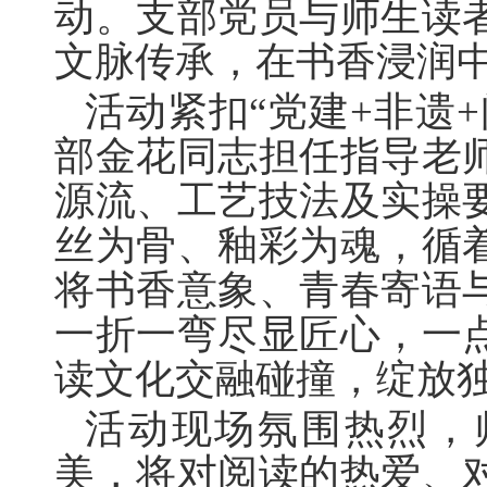
动。支部党员与师生读
文脉传承，在书香浸润
活动紧扣
“
党建
+
非遗
+
部金花同志担任指导老
源流、工艺技法及实操
丝为骨、釉彩为魂，循
将书香意象、青春寄语
一折一弯尽显匠心，一
读文化交融碰撞，绽放
活动现场氛围热烈，
美，将对阅读的热爱、