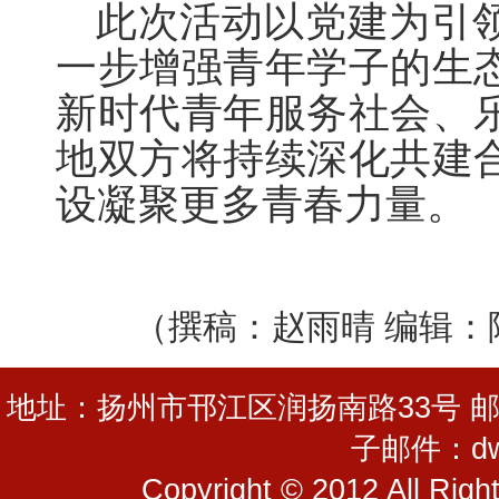
此次活动以党建为引
一步增强青年学子的生
新时代青年服务社会、
地双方将持续深化共建
设凝聚更多青春力量。
（撰稿：赵雨晴 编辑：
地址：扬州市邗江区润扬南路33号 邮编：225
子邮件：dwg
Copyright © 2012 All R