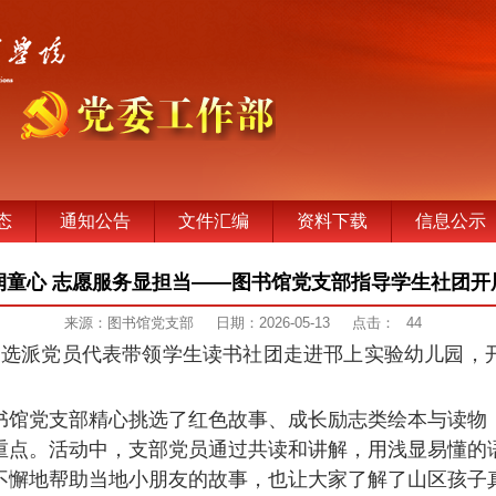
态
通知公告
文件汇编
资料下载
信息公示
润童心 志愿服务显担当——图书馆党支部指导学生社团开
来源：图书馆党支部
日期：2026-05-13
点击：
44
支部选派党员代表带领学生读书社团走进邗上实验幼儿园，
书馆党支部精心挑选了红色故事、成长励志类绘本与读物
重点。活动中，支部党员通过共读和讲解，用浅显易懂的
不懈地帮助当地小朋友的故事，也让大家了解了山区孩子