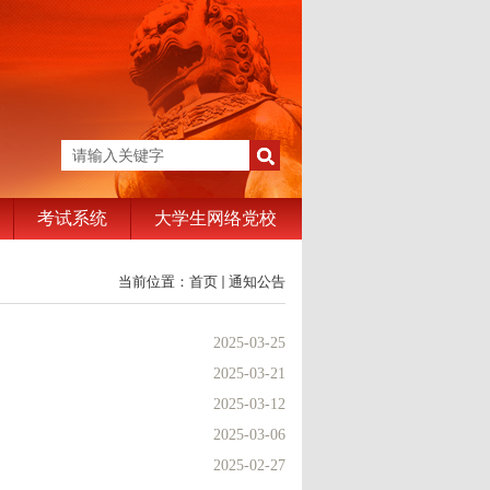
考试系统
大学生网络党校
当前位置：
首页
通知公告
2025-03-25
2025-03-21
2025-03-12
2025-03-06
2025-02-27