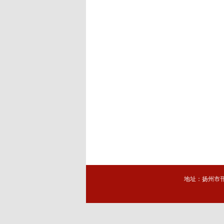
地址：扬州市邗江区