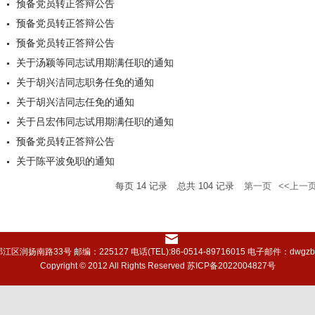
预备党员转正答辩公告
预备党员转正答辩公告
预备党员转正答辩公告
关于汤颖等同志试用期满任职的通知
关于胡兴洁同志职务任免的通知
关于胡兴洁同志任免的通知
关于吕宏伟同志试用期满任职的通知
预备党员转正答辩公告
关于陈平波免职的通知
每页
14
记录
总共
104
记录
第一页
<<上一
润扬南路33号 邮编：225127 电话(TEL):86-0514-89716015 电子邮件：dwgzb@ny
Copyright © 2012 All Rights Reserved 苏ICP备2022004827号